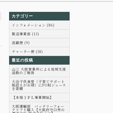
カテゴリー
インフォメーション (86)
製造事業部 (13)
混載便 (9)
チャーター便 (18)
最近の投稿
山三 大阪営業所による地域支援
活動のご報告
大治子供食堂（子育てサポート
施設えがお様）にPOMジュース
を寄贈
【本格３ＰＬ事業開始】
大阪運輸部 バッテリーフォー
クリフト購入【大阪府守口市の