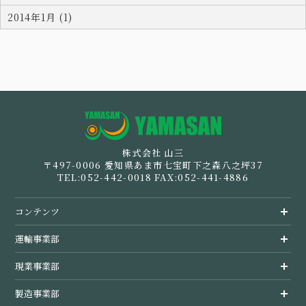
2014年1月 (1)
お問い合わせ
採用情報
運輸事業部概要
企業活動
派遣ご登録をお考えのかたはこちら
安全への取組み
企業情報
株式会社 山三
製造事業部概要
現業事業部概要
倉庫事業
事業案内
〒497-0006 愛知県あま市七宝町下之森八之坪37
TEL:052-442-0018 FAX:052-441-4886
各事業所の紹介
製造事例・管理方法
労働者派遣事業への取組み
経営指針・行動指針
ホーム
コンテンツ
会社概要
5つの特徴
経営指針・行動指針
運輸事業部トップ
募集一覧
運輸事業部
経営理念
経営指針・行動指針
現業事業部トップ
現業事業部
未経験者の方へ
SDGsの取組
代表挨拶
製造事業部トップ
製造事業部
ご家族の皆様へ
CSR活動
企業情報トップ