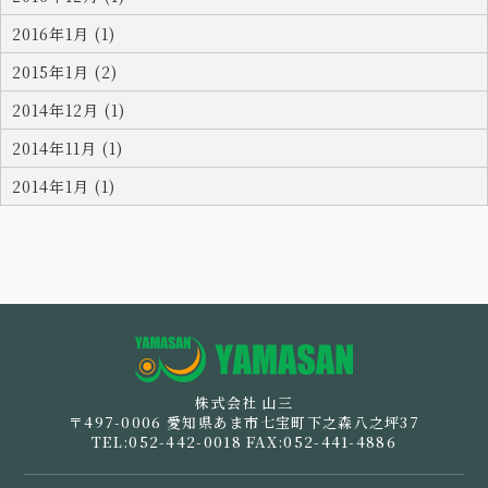
2016年1月 (1)
2015年1月 (2)
2014年12月 (1)
2014年11月 (1)
2014年1月 (1)
お問い合わせ
採用情報
運輸事業部概要
企業活動
派遣ご登録をお考えのかたはこちら
安全への取組み
企業情報
株式会社 山三
製造事業部概要
現業事業部概要
倉庫事業
事業案内
〒497-0006 愛知県あま市七宝町下之森八之坪37
TEL:052-442-0018 FAX:052-441-4886
各事業所の紹介
製造事例・管理方法
労働者派遣事業への取組み
経営指針・行動指針
ホーム