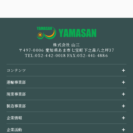
採用情報
運輸事業部概要
企業活動
派遣ご登録をお考えのかたはこちら
安全への取組み
企業情報
株式会社 山三
製造事業部概要
現業事業部概要
倉庫事業
事業案内
〒497-0006 愛知県あま市七宝町下之森八之坪37
TEL:052-442-0018 FAX:052-441-4886
各事業所の紹介
製造事例・管理方法
労働者派遣事業への取組み
経営指針・行動指針
ホーム
コンテンツ
会社概要
5つの特徴
経営指針・行動指針
運輸事業部トップ
募集一覧
運輸事業部
経営理念
経営指針・行動指針
現業事業部トップ
現業事業部
未経験者の方へ
SDGsの取組
代表挨拶
製造事業部トップ
製造事業部
ご家族の皆様へ
CSR活動
企業情報トップ
企業情報
お問い合わせ
先輩インタビュー
企業活動トップ
企業活動
サイトマップ
採用情報トップ