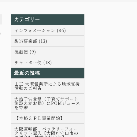
カテゴリー
インフォメーション (86)
5
製造事業部 (13)
混載便 (9)
チャーター便 (18)
最近の投稿
山三 大阪営業所による地域支援
活動のご報告
大治子供食堂（子育てサポート
施設えがお様）にPOMジュース
を寄贈
【本格３ＰＬ事業開始】
大阪運輸部 バッテリーフォー
クリフト購入【大阪府守口市の