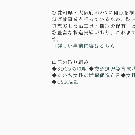
◎愛知県・大阪府の
2
つに拠点を構
◎運輸事業も行っているため、製
◎充実した治工具・機器を保有。
◎豊富な製造実績があり、これま
す。
→詳しい事業内容はこちら
山三の取り組み
◆
SDGsの取組
◆
交通遺児等育成基
◆
あいち女性の活躍促進宣言
◆
女
◆
CSR活動