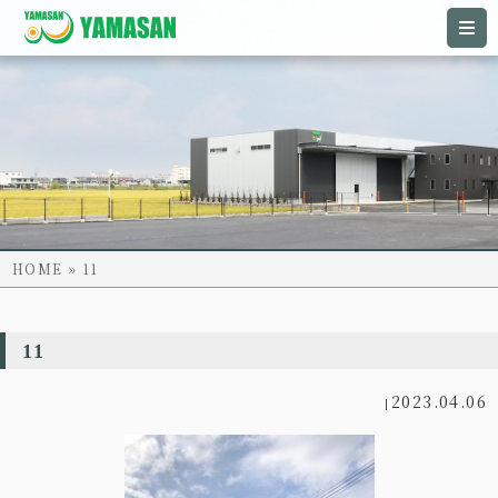
HOME
11
11
2023.04.06
|