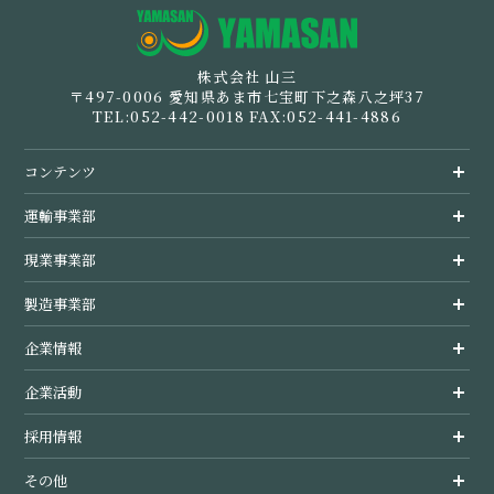
派遣ご登録をお考えのかたはこちら
安全への取組み
企業情報
株式会社 山三
製造事業部概要
現業事業部概要
倉庫事業
事業案内
〒497-0006 愛知県あま市七宝町下之森八之坪37
TEL:052-442-0018 FAX:052-441-4886
各事業所の紹介
製造事例・管理方法
労働者派遣事業への取組み
経営指針・行動指針
ホーム
コンテンツ
会社概要
5つの特徴
経営指針・行動指針
運輸事業部トップ
募集一覧
運輸事業部
経営理念
経営指針・行動指針
現業事業部トップ
現業事業部
未経験者の方へ
SDGsの取組
代表挨拶
製造事業部トップ
製造事業部
ご家族の皆様へ
CSR活動
企業情報トップ
企業情報
お問い合わせ
先輩インタビュー
企業活動トップ
企業活動
サイトマップ
採用情報トップ
採用情報
個人情報保護方針
その他