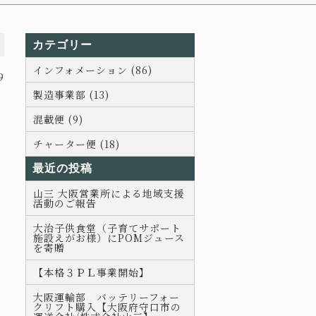
カテゴリー
インフォメーション (86)
9
製造事業部 (13)
混載便 (9)
チャーター便 (18)
最近の投稿
山三 大阪営業所による地域支援
活動のご報告
大治子供食堂（子育てサポート
施設えがお様）にPOMジュース
を寄贈
【本格３ＰＬ事業開始】
大阪運輸部 バッテリーフォー
クリフト購入【大阪府守口市の