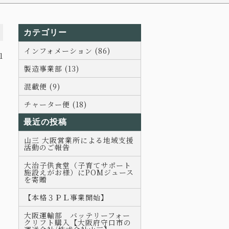
カテゴリー
インフォメーション (86)
1
製造事業部 (13)
混載便 (9)
チャーター便 (18)
最近の投稿
山三 大阪営業所による地域支援
活動のご報告
大治子供食堂（子育てサポート
施設えがお様）にPOMジュース
を寄贈
【本格３ＰＬ事業開始】
大阪運輸部 バッテリーフォー
クリフト購入【大阪府守口市の