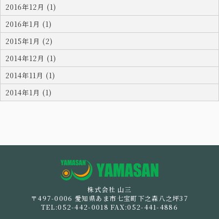
2016年12月 (1)
2016年1月 (1)
2015年1月 (2)
2014年12月 (1)
2014年11月 (1)
2014年1月 (1)
お問い合わせ
採用情報
運輸事業部概要
企業活動
派遣ご登録をお考えのかたはこちら
安全への取組み
企業情報
株式会社 山三
製造事業部概要
現業事業部概要
倉庫事業
事業案内
〒497-0006 愛知県あま市七宝町下之森八之坪37
TEL:052-442-0018 FAX:052-441-4886
各事業所の紹介
製造事例・管理方法
労働者派遣事業への取組み
経営指針・行動指針
ホーム